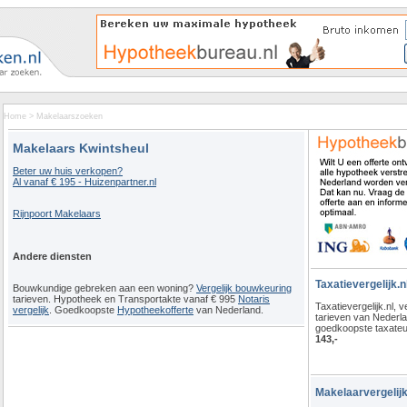
Home
>
Makelaarszoeken
Makelaars Kwintsheul
Beter uw huis verkopen?
Al vanaf € 195 - Huizenpartner.nl
Rijnpoort Makelaars
Andere diensten
Taxatievergelijk.n
Bouwkundige gebreken aan een woning?
Vergelijk bouwkeuring
tarieven. Hypotheek en Transportakte vanaf € 995
Notaris
Taxatievergelijk.nl, ve
vergelijk
. Goedkoopste
Hypotheekofferte
van Nederland.
tarieven van Nederl
goedkoopste taxateu
143,-
Makelaarvergelijk