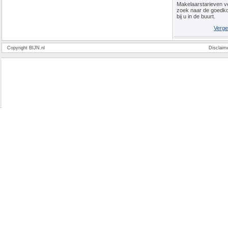
Makelaarstarieven ve
zoek naar de goedk
bij u in de buurt.
Verge
Copyright BIJN.nl
Disclaim