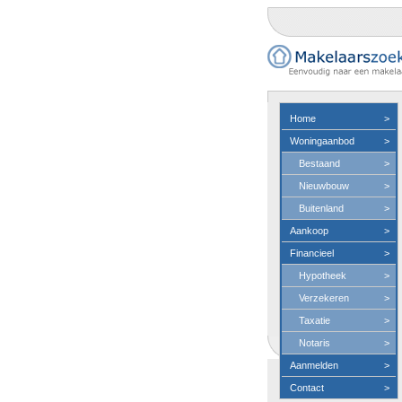
Home
>
Woningaanbod
>
Bestaand
>
Nieuwbouw
>
Buitenland
>
Aankoop
>
Financieel
>
Hypotheek
>
Verzekeren
>
Taxatie
>
Notaris
>
Aanmelden
>
Contact
>