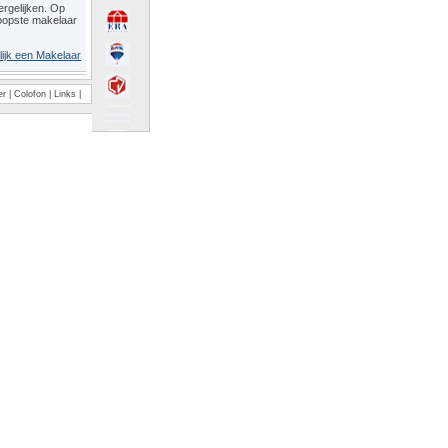
rgelijken. Op
oopste makelaar
lijk een Makelaar
er
|
Colofon
|
Links
|