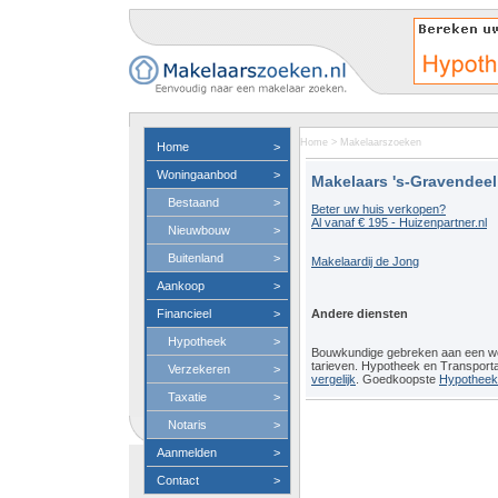
Home
>
Makelaarszoeken
Home
>
Woningaanbod
>
Makelaars 's-Gravendeel
Bestaand
>
Beter uw huis verkopen?
Al vanaf € 195 - Huizenpartner.nl
Nieuwbouw
>
Buitenland
>
Makelaardij de Jong
Aankoop
>
Financieel
>
Andere diensten
Hypotheek
>
Bouwkundige gebreken aan een 
tarieven. Hypotheek en Transport
Verzekeren
>
vergelijk
. Goedkoopste
Hypotheeko
Taxatie
>
Notaris
>
Aanmelden
>
Contact
>