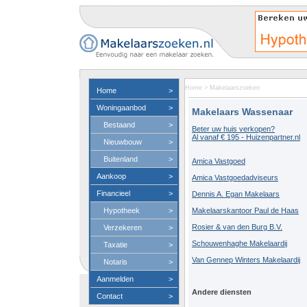
Home
>
Makelaarszoeken
Home
>
Woningaanbod
>
Makelaars Wassenaar
Bestaand
>
Beter uw huis verkopen?
Al vanaf € 195 - Huizenpartner.nl
Nieuwbouw
>
Buitenland
>
Amica Vastgoed
Aankoop
>
Amica Vastgoedadviseurs
Financieel
>
Dennis A. Egan Makelaars
Hypotheek
>
Makelaarskantoor Paul de Haas
Rosier & van den Burg B.V.
Verzekeren
>
Schouwenhaghe Makelaardij
Taxatie
>
Van Gennep Winters Makelaardij
Notaris
>
Aanmelden
>
Andere diensten
Contact
>