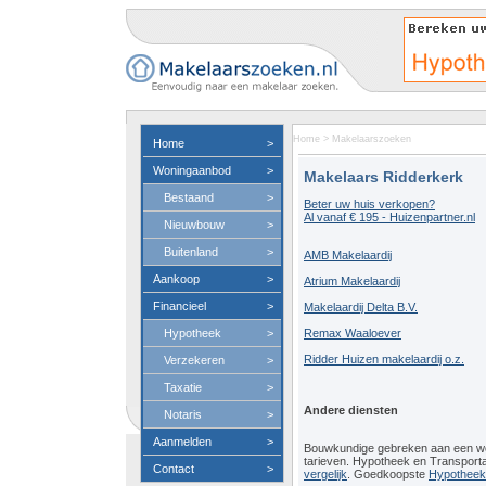
Home
>
Makelaarszoeken
Home
>
Woningaanbod
>
Makelaars Ridderkerk
Bestaand
>
Beter uw huis verkopen?
Al vanaf € 195 - Huizenpartner.nl
Nieuwbouw
>
Buitenland
>
AMB Makelaardij
Aankoop
>
Atrium Makelaardij
Financieel
>
Makelaardij Delta B.V.
Hypotheek
>
Remax Waaloever
Ridder Huizen makelaardij o.z.
Verzekeren
>
Taxatie
>
Andere diensten
Notaris
>
Aanmelden
>
Bouwkundige gebreken aan een 
tarieven. Hypotheek en Transport
Contact
>
vergelijk
. Goedkoopste
Hypotheeko