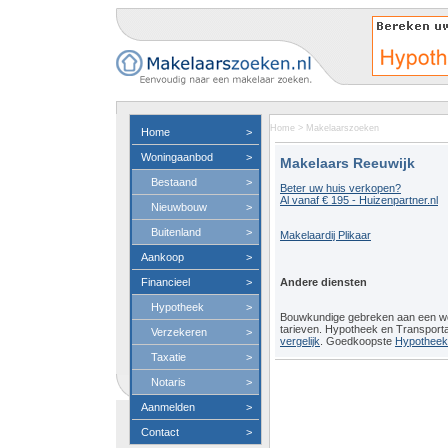
Home
>
Makelaarszoeken
Home
>
Woningaanbod
>
Makelaars Reeuwijk
Bestaand
>
Beter uw huis verkopen?
Al vanaf € 195 - Huizenpartner.nl
Nieuwbouw
>
Buitenland
>
Makelaardij Plikaar
Aankoop
>
Financieel
>
Andere diensten
Hypotheek
>
Bouwkundige gebreken aan een 
tarieven. Hypotheek en Transport
Verzekeren
>
vergelijk
. Goedkoopste
Hypotheeko
Taxatie
>
Notaris
>
Aanmelden
>
Contact
>