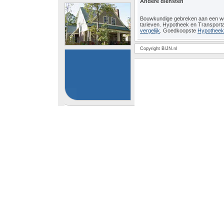
Andere diensten
Bouwkundige gebreken aan een 
tarieven. Hypotheek en Transport
vergelijk
. Goedkoopste
Hypotheeko
Copyright BIJN.nl