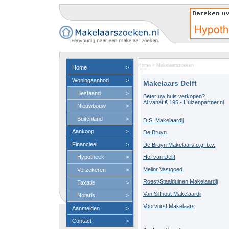
Home
>
Makelaarszoeken
Home
>
Woningaanbod
>
Makelaars Delft
Bestaand
>
Beter uw huis verkopen?
Al vanaf € 195 - Huizenpartner.nl
Nieuwbouw
>
Buitenland
>
D.S. Makelaardij
Aankoop
>
De Bruyn
Financieel
>
De Bruyn Makelaars o.g. b.v.
Hypotheek
>
Hof van Delft
Melior Vastgoed
Verzekeren
>
Roest/Staalduinen Makelaardij
Taxatie
>
Van Silfhout Makelaardij
Notaris
>
Voorvorst Makelaars
Aanmelden
>
Contact
>