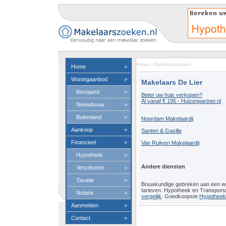
Home
>
Makelaarszoeken
Home
>
Woningaanbod
>
Makelaars De Lier
Bestaand
>
Beter uw huis verkopen?
Al vanaf € 195 - Huizenpartner.nl
Nieuwbouw
>
Buitenland
>
Noordam Makelaardij
Aankoop
>
Santen & Gasille
Financieel
>
Van Ruijven Makelaardij
Hypotheek
>
Andere diensten
Verzekeren
>
Taxatie
>
Bouwkundige gebreken aan een 
tarieven. Hypotheek en Transport
Notaris
>
vergelijk
. Goedkoopste
Hypotheeko
Aanmelden
>
Contact
>