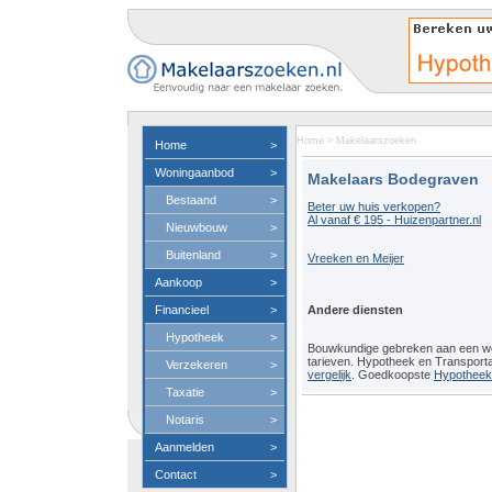
Home
>
Makelaarszoeken
Home
>
Woningaanbod
>
Makelaars Bodegraven
Bestaand
>
Beter uw huis verkopen?
Al vanaf € 195 - Huizenpartner.nl
Nieuwbouw
>
Buitenland
>
Vreeken en Meijer
Aankoop
>
Financieel
>
Andere diensten
Hypotheek
>
Bouwkundige gebreken aan een 
tarieven. Hypotheek en Transport
Verzekeren
>
vergelijk
. Goedkoopste
Hypotheeko
Taxatie
>
Notaris
>
Aanmelden
>
Contact
>