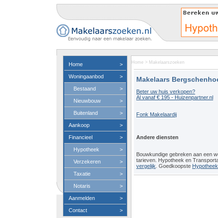
Home
>
Makelaarszoeken
Home
>
Woningaanbod
>
Makelaars Bergschenho
Bestaand
>
Beter uw huis verkopen?
Al vanaf € 195 - Huizenpartner.nl
Nieuwbouw
>
Buitenland
>
Fonk Makelaardij
Aankoop
>
Financieel
>
Andere diensten
Hypotheek
>
Bouwkundige gebreken aan een 
tarieven. Hypotheek en Transport
Verzekeren
>
vergelijk
. Goedkoopste
Hypotheeko
Taxatie
>
Notaris
>
Aanmelden
>
Contact
>