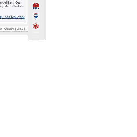
rgelijken. Op
oopste makelaar
lijk een Makelaar
er
|
Colofon
|
Links
|