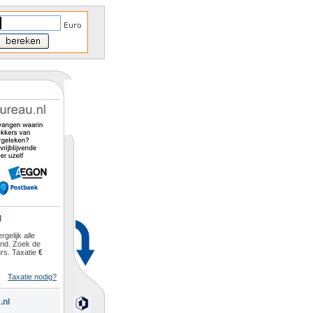
l
rgelijk alle
and. Zoek de
rs. Taxatie
€
Taxatie nodig?
.nl