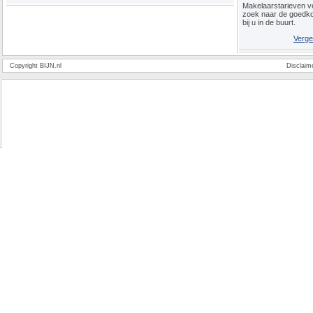
Makelaarstarieven ve
zoek naar de goedk
bij u in de buurt.
Verge
Copyright BIJN.nl
Disclaim