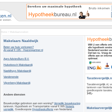
Home
>
Makelaarszoeken
Makelaars Naaldwijk
Beter uw huis verkopen?
Al vanaf € 195 - Huizenpartner.nl
Agro AdviesBuro B.V.
Hulsebosch Makelaardij
Naeldhuys Makelaardij
Vandenende
Taxatievergelijk.n
Vijverberg Makelaardij
Taxatievergelijk.nl, ve
tarieven van Nederl
goedkoopste taxateu
143,-
Andere diensten
Bouwkundige gebreken aan een woning?
Vergelijk bouwkeuring
tarieven. Hypotheek en Transportakte vanaf € 995
Notaris
Makelaarvergelijk
vergelijk
. Goedkoopste
Hypotheekofferte
van Nederland.