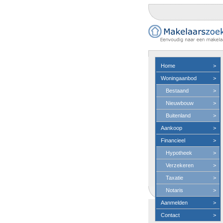
Home
>
Woningaanbod
>
Bestaand
>
Nieuwbouw
>
Buitenland
>
Aankoop
>
Financieel
>
Hypotheek
>
Verzekeren
>
Taxatie
>
Notaris
>
Aanmelden
>
Contact
>