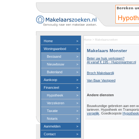
Home
>
Makelaarszoeken
Home
>
Woningaanbod
>
Makelaars Monster
Bestaand
>
Beter uw huis verkopen?
Al vanaf € 195 - Huizenpartner.nl
Nieuwbouw
>
Buitenland
>
Broch Makelaardij
Aankoop
>
Van Baar Vastgoed
Financieel
>
Andere diensten
Hypotheek
>
Verzekeren
>
Bouwkundige gebreken aan een 
tarieven. Hypotheek en Transport
Taxatie
>
vergelijk
. Goedkoopste
Hypotheeko
Notaris
>
Aanmelden
>
Contact
>