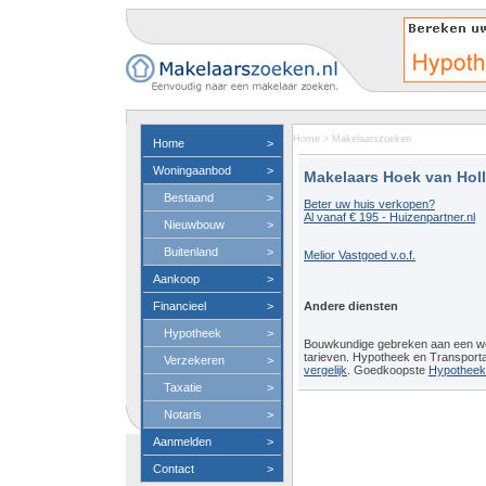
Home
>
Makelaarszoeken
Home
>
Woningaanbod
>
Makelaars Hoek van Hol
Bestaand
>
Beter uw huis verkopen?
Al vanaf € 195 - Huizenpartner.nl
Nieuwbouw
>
Buitenland
>
Melior Vastgoed v.o.f.
Aankoop
>
Financieel
>
Andere diensten
Hypotheek
>
Bouwkundige gebreken aan een 
tarieven. Hypotheek en Transport
Verzekeren
>
vergelijk
. Goedkoopste
Hypotheeko
Taxatie
>
Notaris
>
Aanmelden
>
Contact
>