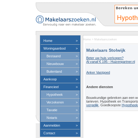
Home
>
Makelaarszoeken
Home
>
Woningaanbod
>
Makelaars Stolwijk
Bestaand
>
Beter uw huis verkopen?
Al vanaf € 195 - Huizenpartner.nl
Nieuwbouw
>
Buitenland
>
Anker Vastgoed
Aankoop
>
Financieel
>
Andere diensten
Hypotheek
>
Bouwkundige gebreken aan een 
tarieven. Hypotheek en Transport
Verzekeren
>
vergelijk
. Goedkoopste
Hypotheeko
Taxatie
>
Notaris
>
Aanmelden
>
Contact
>