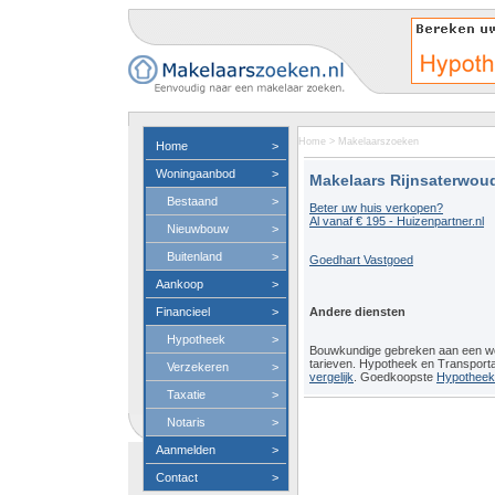
Home
>
Makelaarszoeken
Home
>
Woningaanbod
>
Makelaars Rijnsaterwou
Bestaand
>
Beter uw huis verkopen?
Al vanaf € 195 - Huizenpartner.nl
Nieuwbouw
>
Buitenland
>
Goedhart Vastgoed
Aankoop
>
Financieel
>
Andere diensten
Hypotheek
>
Bouwkundige gebreken aan een 
tarieven. Hypotheek en Transport
Verzekeren
>
vergelijk
. Goedkoopste
Hypotheeko
Taxatie
>
Notaris
>
Aanmelden
>
Contact
>