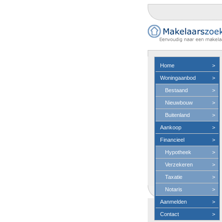
Home
>
Woningaanbod
>
Bestaand
>
Nieuwbouw
>
Buitenland
>
Aankoop
>
Financieel
>
Hypotheek
>
Verzekeren
>
Taxatie
>
Notaris
>
Aanmelden
>
Contact
>