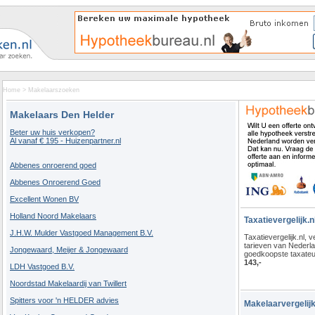
Home
>
Makelaarszoeken
Makelaars Den Helder
Beter uw huis verkopen?
Al vanaf € 195 - Huizenpartner.nl
Abbenes onroerend goed
Abbenes Onroerend Goed
Excellent Wonen BV
Holland Noord Makelaars
Taxatievergelijk.n
J.H.W. Mulder Vastgoed Management B.V.
Taxatievergelijk.nl, ve
tarieven van Nederl
Jongewaard, Meijer & Jongewaard
goedkoopste taxateu
143,-
LDH Vastgoed B.V.
Noordstad Makelaardij van Twillert
Spitters voor 'n HELDER advies
Makelaarvergelijk