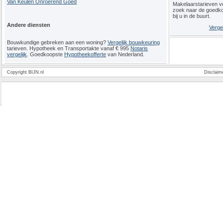
Van Keulen Onroerend Goed
Makelaarstarieven ve
zoek naar de goedk
bij u in de buurt.
Andere diensten
Verge
Bouwkundige gebreken aan een woning?
Vergelijk bouwkeuring
tarieven. Hypotheek en Transportakte vanaf € 995
Notaris
vergelijk
. Goedkoopste
Hypotheekofferte
van Nederland.
Copyright BIJN.nl
Disclaim