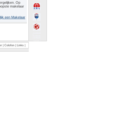
rgelijken. Op
oopste makelaar
lijk een Makelaar
er
|
Colofon
|
Links
|