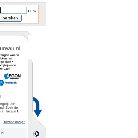
l
rgelijk alle
and. Zoek de
rs. Taxatie
€
Taxatie nodig?
.nl