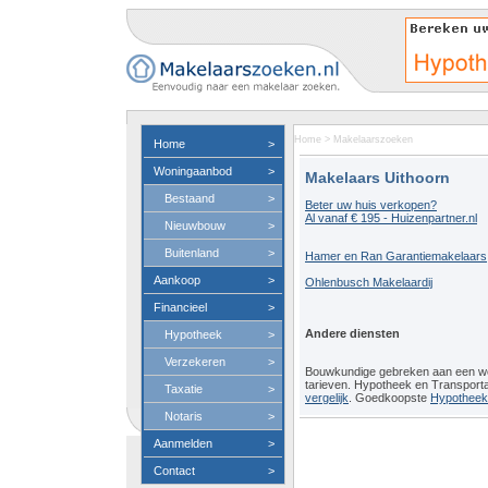
Home
>
Makelaarszoeken
Home
>
Woningaanbod
>
Makelaars Uithoorn
Bestaand
>
Beter uw huis verkopen?
Al vanaf € 195 - Huizenpartner.nl
Nieuwbouw
>
Buitenland
>
Hamer en Ran Garantiemakelaars
Aankoop
>
Ohlenbusch Makelaardij
Financieel
>
Andere diensten
Hypotheek
>
Verzekeren
>
Bouwkundige gebreken aan een 
tarieven. Hypotheek en Transport
Taxatie
>
vergelijk
. Goedkoopste
Hypotheeko
Notaris
>
Aanmelden
>
Contact
>