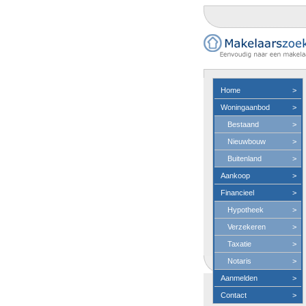
Home
>
Woningaanbod
>
Bestaand
>
Nieuwbouw
>
Buitenland
>
Aankoop
>
Financieel
>
Hypotheek
>
Verzekeren
>
Taxatie
>
Notaris
>
Aanmelden
>
Contact
>