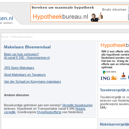
Home
>
Makelaarszoeken
Makelaars Bloemendaal
Beter uw huis verkopen?
Al vanaf € 195 - Huizenpartner.nl
JRS Swen Makelaars
Stoel Makelaars en Taxateurs
Van der Schaaf en Kooymans makelaars
Taxatievergelijk.n
Andere diensten
Taxatievergelijk.nl, ve
tarieven van Nederl
goedkoopste taxateu
Bouwkundige gebreken aan een woning?
Vergelijk bouwkeuring
143,-
tarieven. Hypotheek en Transportakte vanaf € 995
Notaris
vergelijk
. Goedkoopste
Hypotheekofferte
van Nederland.
Makelaarvergelijk