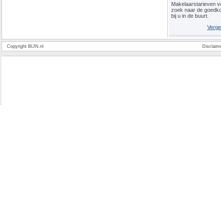
Makelaarstarieven ve
zoek naar de goedk
bij u in de buurt.
Verge
Copyright BIJN.nl
Disclaim