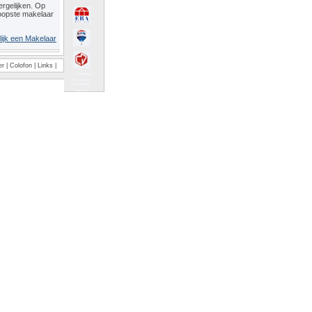
rgelijken. Op
oopste makelaar
lijk een Makelaar
er
|
Colofon
|
Links
|