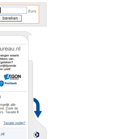
l
rgelijk alle
and. Zoek de
rs. Taxatie
€
Taxatie nodig?
.nl