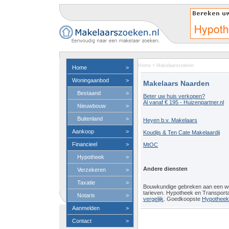
Home
>
Makelaarszoeken
Home
>
Woningaanbod
>
Makelaars Naarden
Bestaand
>
Beter uw huis verkopen?
Al vanaf € 195 - Huizenpartner.nl
Nieuwbouw
>
Buitenland
>
Heyen b.v. Makelaars
Aankoop
>
Koudijs & Ten Cate Makelaardij
Financieel
>
MtOC
Hypotheek
>
Andere diensten
Verzekeren
>
Taxatie
>
Bouwkundige gebreken aan een 
tarieven. Hypotheek en Transport
Notaris
>
vergelijk
. Goedkoopste
Hypotheeko
Aanmelden
>
Contact
>