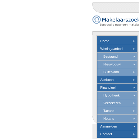
Home
>
Woningaanbod
>
Bestaand
>
Nieuwbouw
>
Buitenland
>
Aankoop
>
Financieel
>
Hypotheek
>
Verzekeren
>
Taxatie
>
Notaris
>
Aanmelden
>
Contact
>