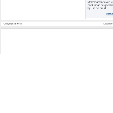
Makelaarstarieven ve
zoek naar de goedk
bij u in de buurt.
Verge
Copyright BIJN.nl
Disclaim