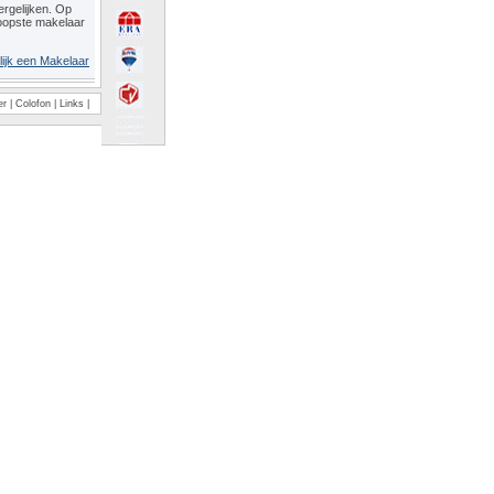
rgelijken. Op
oopste makelaar
lijk een Makelaar
er
|
Colofon
|
Links
|