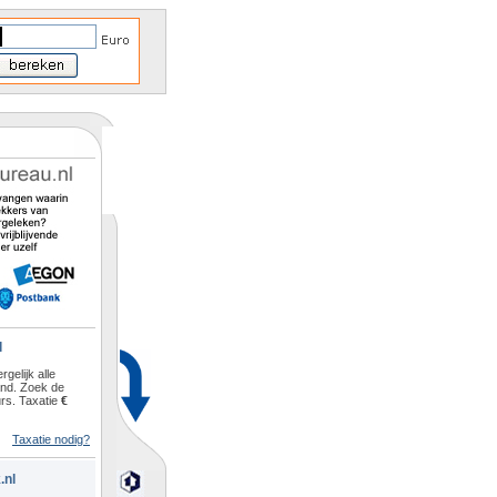
l
rgelijk alle
and. Zoek de
rs. Taxatie
€
Taxatie nodig?
.nl