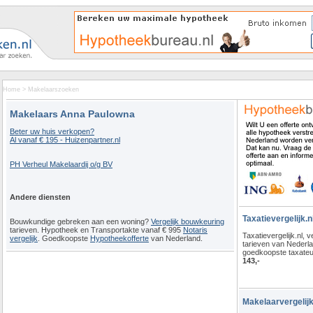
Home
>
Makelaarszoeken
Makelaars Anna Paulowna
Beter uw huis verkopen?
Al vanaf € 195 - Huizenpartner.nl
PH Verheul Makelaardij o/g BV
Andere diensten
Taxatievergelijk.n
Bouwkundige gebreken aan een woning?
Vergelijk bouwkeuring
tarieven. Hypotheek en Transportakte vanaf € 995
Notaris
Taxatievergelijk.nl, ve
vergelijk
. Goedkoopste
Hypotheekofferte
van Nederland.
tarieven van Nederl
goedkoopste taxateu
143,-
Makelaarvergelijk