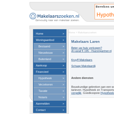
Home
>
Makelaarszoeken
Home
>
Woningaanbod
>
Makelaars Laren
Bestaand
>
Beter uw huis verkopen?
Al vanaf € 195 - Huizenpartner.nl
Nieuwbouw
>
Buitenland
>
Kruyff Makelaars
Aankoop
>
Schaap Makelaardij
Financieel
>
Andere diensten
Hypotheek
>
Verzekeren
>
Bouwkundige gebreken aan een 
tarieven. Hypotheek en Transport
Taxatie
>
vergelijk
. Goedkoopste
Hypotheeko
Notaris
>
Aanmelden
>
Contact
>