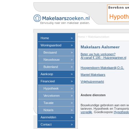
Home
>
Makelaarszoeken
Home
>
Woningaanbod
>
Makelaars Aalsmeer
Bestaand
>
Beter uw huis verkopen?
Al vanaf € 195 - Huizenpartner.nl
Nieuwbouw
>
Buitenland
>
Hoogendoorn Makelaardij O.G.
Aankoop
>
Mantel Makelaars
Financieel
>
Vrijehuizenmarkt
Hypotheek
>
Andere diensten
Verzekeren
>
Taxatie
>
Bouwkundige gebreken aan een 
tarieven. Hypotheek en Transport
Notaris
>
vergelijk
. Goedkoopste
Hypotheeko
Aanmelden
>
Contact
>