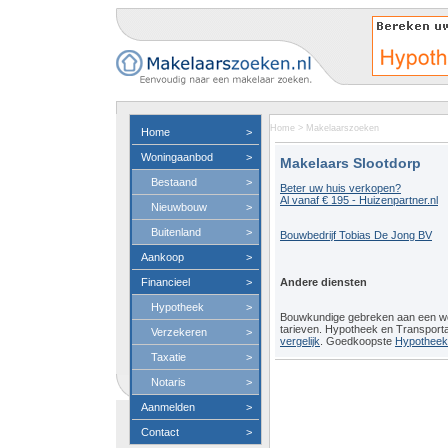
Home
>
Makelaarszoeken
Home
>
Woningaanbod
>
Makelaars Slootdorp
Bestaand
>
Beter uw huis verkopen?
Al vanaf € 195 - Huizenpartner.nl
Nieuwbouw
>
Buitenland
>
Bouwbedrijf Tobias De Jong BV
Aankoop
>
Financieel
>
Andere diensten
Hypotheek
>
Bouwkundige gebreken aan een 
tarieven. Hypotheek en Transport
Verzekeren
>
vergelijk
. Goedkoopste
Hypotheeko
Taxatie
>
Notaris
>
Aanmelden
>
Contact
>