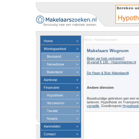
Home
>
Makelaarszoeken
Home
>
Woningaanbod
>
Makelaars Wognum
Bestaand
>
Beter uw huis verkopen?
Al vanaf € 195 - Huizenpartner.nl
Nieuwbouw
>
Buitenland
>
De Haan & Buis Makelaardij
Aankoop
>
Financieel
>
Andere diensten
Hypotheek
>
Bouwkundige gebreken aan een 
tarieven. Hypotheek en Transport
Verzekeren
>
vergelijk
. Goedkoopste
Hypotheeko
Taxatie
>
Notaris
>
Aanmelden
>
Contact
>