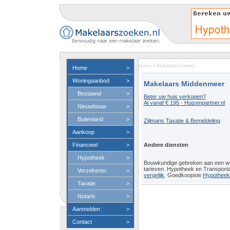
Home
>
Makelaarszoeken
Home
>
Woningaanbod
>
Makelaars Middenmeer
Bestaand
>
Beter uw huis verkopen?
Al vanaf € 195 - Huizenpartner.nl
Nieuwbouw
>
Buitenland
>
Zijlmans Taxatie & Bemiddeling
Aankoop
>
Financieel
>
Andere diensten
Hypotheek
>
Bouwkundige gebreken aan een 
tarieven. Hypotheek en Transport
Verzekeren
>
vergelijk
. Goedkoopste
Hypotheeko
Taxatie
>
Notaris
>
Aanmelden
>
Contact
>