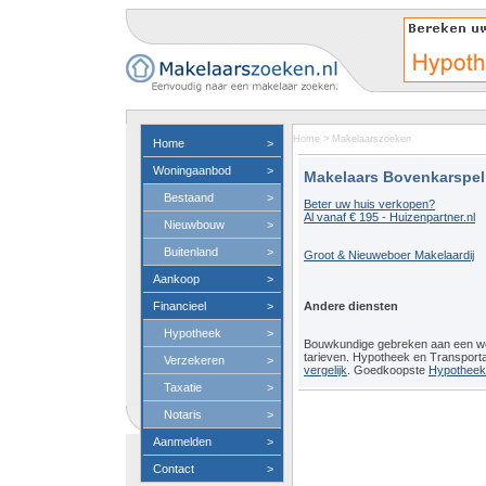
Home
>
Makelaarszoeken
Home
>
Woningaanbod
>
Makelaars Bovenkarspel
Bestaand
>
Beter uw huis verkopen?
Al vanaf € 195 - Huizenpartner.nl
Nieuwbouw
>
Buitenland
>
Groot & Nieuweboer Makelaardij
Aankoop
>
Financieel
>
Andere diensten
Hypotheek
>
Bouwkundige gebreken aan een 
tarieven. Hypotheek en Transport
Verzekeren
>
vergelijk
. Goedkoopste
Hypotheeko
Taxatie
>
Notaris
>
Aanmelden
>
Contact
>