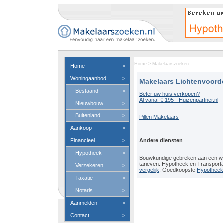
Home
>
Makelaarszoeken
Home
>
Woningaanbod
>
Makelaars Lichtenvoord
Bestaand
>
Beter uw huis verkopen?
Al vanaf € 195 - Huizenpartner.nl
Nieuwbouw
>
Buitenland
>
Pillen Makelaars
Aankoop
>
Financieel
>
Andere diensten
Hypotheek
>
Bouwkundige gebreken aan een 
tarieven. Hypotheek en Transport
Verzekeren
>
vergelijk
. Goedkoopste
Hypotheeko
Taxatie
>
Notaris
>
Aanmelden
>
Contact
>