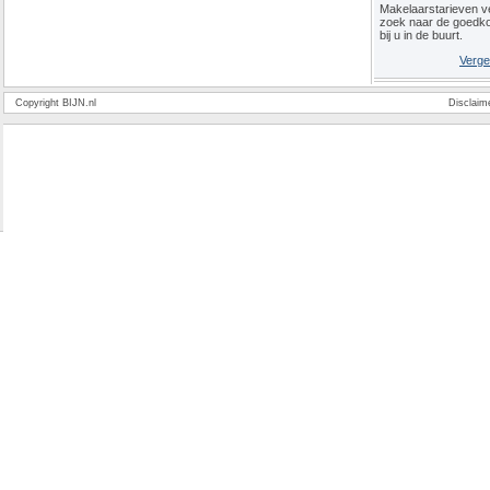
Makelaarstarieven ve
zoek naar de goedk
bij u in de buurt.
Verge
Copyright BIJN.nl
Disclaim