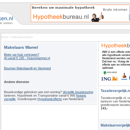
Home
>
Makelaarszoeken
Makelaars Wamel
Beter uw huis verkopen?
Al vanaf € 195 - Huizenpartner.nl
Bouman Makelaardij en Vastgoed
Andere diensten
Taxatievergelijk.n
Bouwkundige gebreken aan een woning?
Vergelijk bouwkeuring
tarieven. Hypotheek en Transportakte vanaf € 995
Notaris
Taxatievergelijk.nl, ve
vergelijk
. Goedkoopste
Hypotheekofferte
van Nederland.
tarieven van Nederl
goedkoopste taxateu
143,-
Makelaarvergelijk