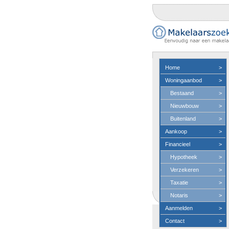
Home
>
Woningaanbod
>
Bestaand
>
Nieuwbouw
>
Buitenland
>
Aankoop
>
Financieel
>
Hypotheek
>
Verzekeren
>
Taxatie
>
Notaris
>
Aanmelden
>
Contact
>