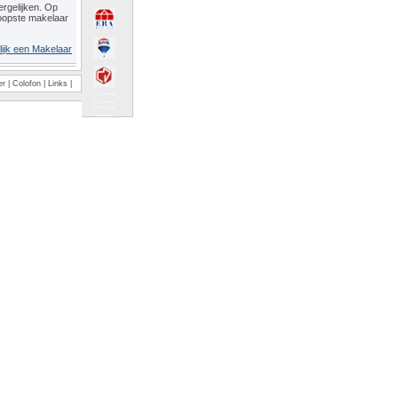
rgelijken. Op
oopste makelaar
lijk een Makelaar
er
|
Colofon
|
Links
|