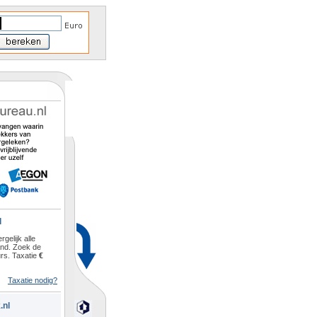
l
rgelijk alle
and. Zoek de
rs. Taxatie
€
Taxatie nodig?
.nl