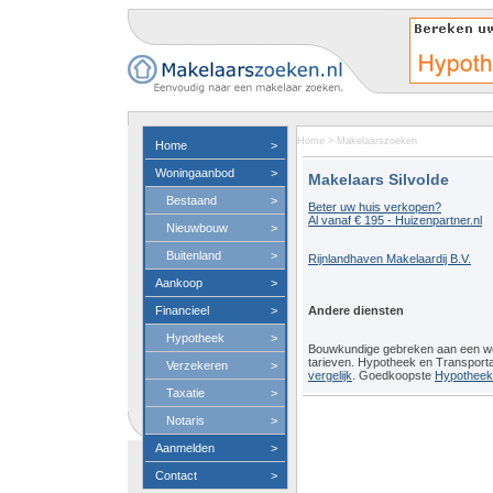
Home
>
Makelaarszoeken
Home
>
Woningaanbod
>
Makelaars Silvolde
Bestaand
>
Beter uw huis verkopen?
Al vanaf € 195 - Huizenpartner.nl
Nieuwbouw
>
Buitenland
>
Rijnlandhaven Makelaardij B.V.
Aankoop
>
Financieel
>
Andere diensten
Hypotheek
>
Bouwkundige gebreken aan een 
tarieven. Hypotheek en Transport
Verzekeren
>
vergelijk
. Goedkoopste
Hypotheeko
Taxatie
>
Notaris
>
Aanmelden
>
Contact
>