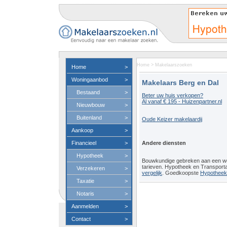
Home
>
Makelaarszoeken
Home
>
Woningaanbod
>
Makelaars Berg en Dal
Bestaand
>
Beter uw huis verkopen?
Al vanaf € 195 - Huizenpartner.nl
Nieuwbouw
>
Buitenland
>
Oude Keizer makelaardij
Aankoop
>
Financieel
>
Andere diensten
Hypotheek
>
Bouwkundige gebreken aan een 
tarieven. Hypotheek en Transport
Verzekeren
>
vergelijk
. Goedkoopste
Hypotheeko
Taxatie
>
Notaris
>
Aanmelden
>
Contact
>