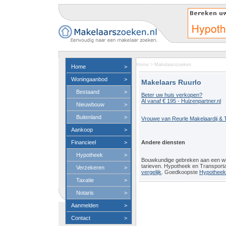
Home
>
Makelaarszoeken
Home
>
Woningaanbod
>
Makelaars Ruurlo
Bestaand
>
Beter uw huis verkopen?
Al vanaf € 195 - Huizenpartner.nl
Nieuwbouw
>
Buitenland
>
Vrouwe van Reurle Makelaardij & 
Aankoop
>
Financieel
>
Andere diensten
Hypotheek
>
Bouwkundige gebreken aan een 
tarieven. Hypotheek en Transport
Verzekeren
>
vergelijk
. Goedkoopste
Hypotheeko
Taxatie
>
Notaris
>
Aanmelden
>
Contact
>