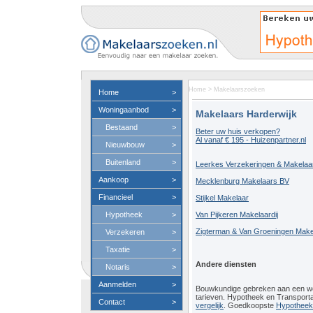
Home
>
Makelaarszoeken
Home
>
Woningaanbod
>
Makelaars Harderwijk
Bestaand
>
Beter uw huis verkopen?
Al vanaf € 195 - Huizenpartner.nl
Nieuwbouw
>
Buitenland
>
Leerkes Verzekeringen & Makelaar
Aankoop
>
Mecklenburg Makelaars BV
Financieel
>
Stijkel Makelaar
Hypotheek
>
Van Pijkeren Makelaardij
Zigterman & Van Groeningen Makel
Verzekeren
>
Taxatie
>
Andere diensten
Notaris
>
Aanmelden
>
Bouwkundige gebreken aan een 
tarieven. Hypotheek en Transport
Contact
>
vergelijk
. Goedkoopste
Hypotheeko