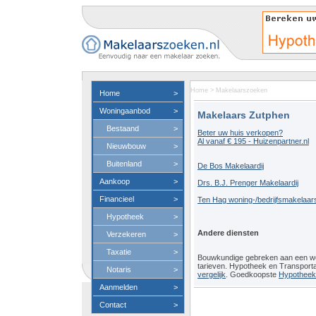
Home
>
Makelaarszoeken
Home
>
Woningaanbod
>
Makelaars Zutphen
Bestaand
>
Beter uw huis verkopen?
Al vanaf € 195 - Huizenpartner.nl
Nieuwbouw
>
Buitenland
>
De Bos Makelaardij
Aankoop
>
Drs. B.J. Prenger Makelaardij
Financieel
>
Ten Hag woning-/bedrijfsmakelaar
Hypotheek
>
Andere diensten
Verzekeren
>
Taxatie
>
Bouwkundige gebreken aan een 
tarieven. Hypotheek en Transport
Notaris
>
vergelijk
. Goedkoopste
Hypotheeko
Aanmelden
>
Contact
>