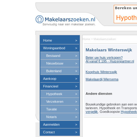
Home
>
Makelaarszoeken
Home
>
Woningaanbod
>
Makelaars Winterswijk
Bestaand
>
Beter uw huis verkopen?
Al vanaf € 195 - Huizenpartner.nl
Nieuwbouw
>
Buitenland
>
Koophuis Winterswijk
Aankoop
>
Makelaardij Wiersema
Financieel
>
Andere diensten
Hypotheek
>
Verzekeren
>
Bouwkundige gebreken aan een 
tarieven. Hypotheek en Transport
Taxatie
>
vergelijk
. Goedkoopste
Hypotheeko
Notaris
>
Aanmelden
>
Contact
>