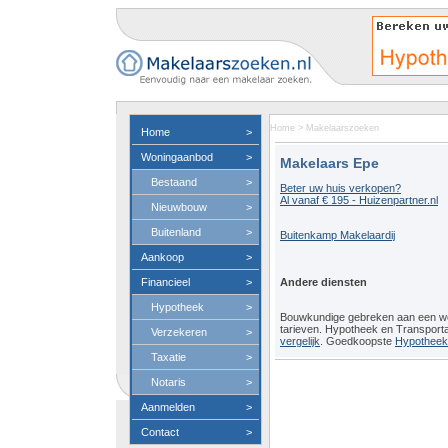
Home
>
Makelaarszoeken
Home
>
Woningaanbod
>
Makelaars Epe
Bestaand
>
Beter uw huis verkopen?
Al vanaf € 195 - Huizenpartner.nl
Nieuwbouw
>
Buitenland
>
Buitenkamp Makelaardij
Aankoop
>
Financieel
>
Andere diensten
Hypotheek
>
Bouwkundige gebreken aan een 
tarieven. Hypotheek en Transport
Verzekeren
>
vergelijk
. Goedkoopste
Hypotheeko
Taxatie
>
Notaris
>
Aanmelden
>
Contact
>