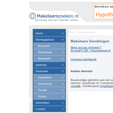
Home
>
Makelaarszoeken
Home
>
Woningaanbod
>
Makelaars Gendringen
Bestaand
>
Beter uw huis verkopen?
Al vanaf € 195 - Huizenpartner.nl
Nieuwbouw
>
Buitenland
>
Vreeman makelaardij
Aankoop
>
Financieel
>
Andere diensten
Hypotheek
>
Bouwkundige gebreken aan een 
tarieven. Hypotheek en Transport
Verzekeren
>
vergelijk
. Goedkoopste
Hypotheeko
Taxatie
>
Notaris
>
Aanmelden
>
Contact
>