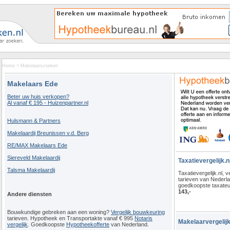
Home
>
Makelaarszoeken
Makelaars Ede
Beter uw huis verkopen?
Al vanaf € 195 - Huizenpartner.nl
Hulsmann & Partners
Makelaardij Breunissen v.d. Berg
RE/MAX Makelaars Ede
Siereveld Makelaardij
Taxatievergelijk.n
Talsma Makelaardij
Taxatievergelijk.nl, ve
tarieven van Nederl
goedkoopste taxateu
143,-
Andere diensten
Bouwkundige gebreken aan een woning?
Vergelijk bouwkeuring
tarieven. Hypotheek en Transportakte vanaf € 995
Notaris
Makelaarvergelijk
vergelijk
. Goedkoopste
Hypotheekofferte
van Nederland.