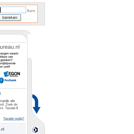
l
rgelijk alle
and. Zoek de
rs. Taxatie
€
Taxatie nodig?
.nl