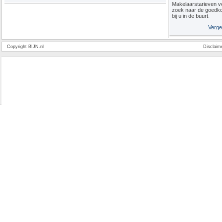
Makelaarstarieven ve
zoek naar de goedk
bij u in de buurt.
Verge
Copyright BIJN.nl
Disclaim