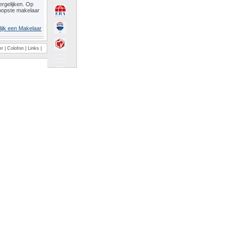
rgelijken. Op
oopste makelaar
lijk een Makelaar
er
|
Colofon
|
Links
|