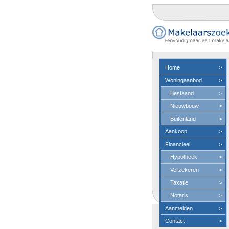
Home
>
Woningaanbod
>
Bestaand
>
Nieuwbouw
>
Buitenland
>
Aankoop
>
Financieel
>
Hypotheek
>
Verzekeren
>
Taxatie
>
Notaris
>
Aanmelden
>
Contact
>