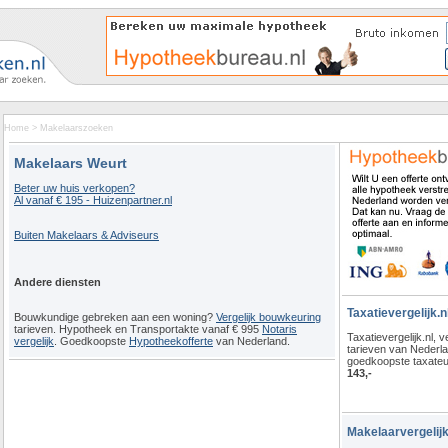
Home
>
Makelaarszoeken
Makelaars Weurt
Beter uw huis verkopen?
Al vanaf € 195 - Huizenpartner.nl
Buiten Makelaars & Adviseurs
Andere diensten
Taxatievergelijk.n
Bouwkundige gebreken aan een woning?
Vergelijk bouwkeuring
tarieven. Hypotheek en Transportakte vanaf € 995
Notaris
Taxatievergelijk.nl, ve
vergelijk
. Goedkoopste
Hypotheekofferte
van Nederland.
tarieven van Nederl
goedkoopste taxateu
143,-
Makelaarvergelijk