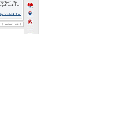
rgelijken. Op
oopste makelaar
lijk een Makelaar
er
|
Colofon
|
Links
|