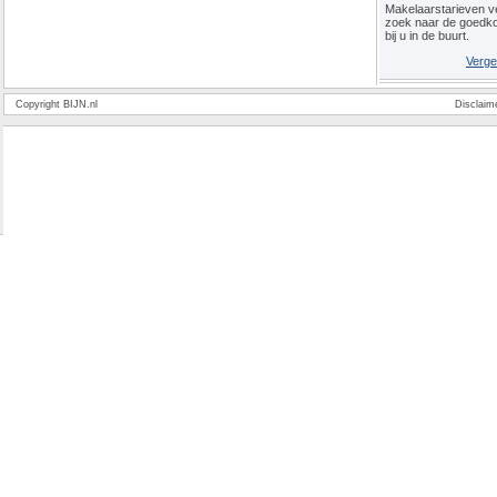
Makelaarstarieven ve
zoek naar de goedk
bij u in de buurt.
Verge
Copyright BIJN.nl
Disclaim