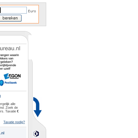
l
rgelijk alle
and. Zoek de
rs. Taxatie
€
Taxatie nodig?
.nl