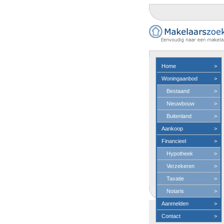
Home
>
Woningaanbod
>
Bestaand
>
Nieuwbouw
>
Buitenland
>
Aankoop
>
Financieel
>
Hypotheek
>
Verzekeren
>
Taxatie
>
Notaris
>
Aanmelden
>
Contact
>