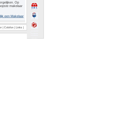
rgelijken. Op
oopste makelaar
lijk een Makelaar
er
|
Colofon
|
Links
|