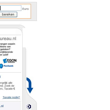
l
rgelijk alle
and. Zoek de
rs. Taxatie
€
Taxatie nodig?
.nl