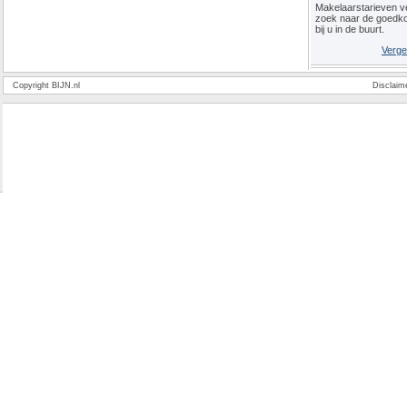
Makelaarstarieven ve
zoek naar de goedk
bij u in de buurt.
Verge
Copyright BIJN.nl
Disclaim