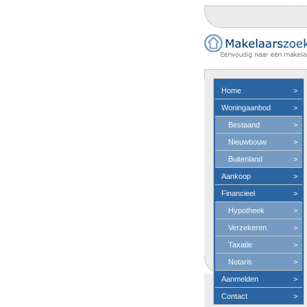
Home
>
Woningaanbod
>
Bestaand
>
Nieuwbouw
>
Buitenland
>
Aankoop
>
Financieel
>
Hypotheek
>
Verzekeren
>
Taxatie
>
Notaris
>
Aanmelden
>
Contact
>