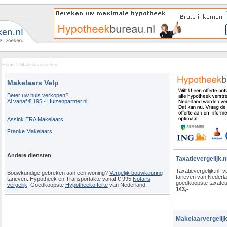
Home
>
Makelaarszoeken
Makelaars Velp
Beter uw huis verkopen?
Al vanaf € 195 - Huizenpartner.nl
Assink ERA Makelaars
Franke Makelaars
Andere diensten
Taxatievergelijk.n
Taxatievergelijk.nl, ve
Bouwkundige gebreken aan een woning?
Vergelijk bouwkeuring
tarieven van Nederl
tarieven. Hypotheek en Transportakte vanaf € 995
Notaris
goedkoopste taxateu
vergelijk
. Goedkoopste
Hypotheekofferte
van Nederland.
143,-
Makelaarvergelijk