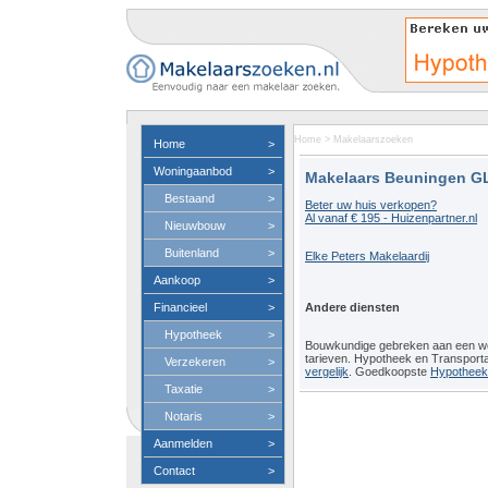
Home
>
Makelaarszoeken
Home
>
Woningaanbod
>
Makelaars Beuningen G
Bestaand
>
Beter uw huis verkopen?
Al vanaf € 195 - Huizenpartner.nl
Nieuwbouw
>
Buitenland
>
Elke Peters Makelaardij
Aankoop
>
Financieel
>
Andere diensten
Hypotheek
>
Bouwkundige gebreken aan een 
tarieven. Hypotheek en Transport
Verzekeren
>
vergelijk
. Goedkoopste
Hypotheeko
Taxatie
>
Notaris
>
Aanmelden
>
Contact
>