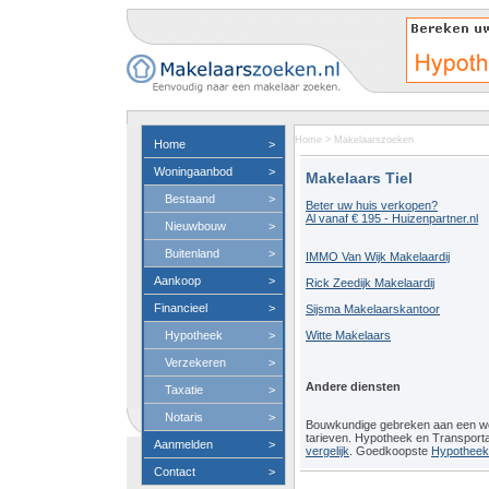
Home
>
Makelaarszoeken
Home
>
Woningaanbod
>
Makelaars Tiel
Bestaand
>
Beter uw huis verkopen?
Al vanaf € 195 - Huizenpartner.nl
Nieuwbouw
>
Buitenland
>
IMMO Van Wijk Makelaardij
Aankoop
>
Rick Zeedijk Makelaardij
Financieel
>
Sijsma Makelaarskantoor
Hypotheek
>
Witte Makelaars
Verzekeren
>
Andere diensten
Taxatie
>
Notaris
>
Bouwkundige gebreken aan een 
tarieven. Hypotheek en Transport
Aanmelden
>
vergelijk
. Goedkoopste
Hypotheeko
Contact
>