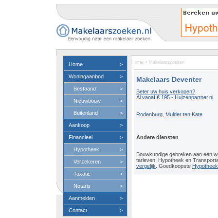
Home
>
Makelaarszoeken
Home
>
Woningaanbod
>
Makelaars Deventer
Bestaand
>
Beter uw huis verkopen?
Al vanaf € 195 - Huizenpartner.nl
Nieuwbouw
>
Buitenland
>
Rodenburg, Mulder ten Kate
Aankoop
>
Financieel
>
Andere diensten
Hypotheek
>
Bouwkundige gebreken aan een 
tarieven. Hypotheek en Transport
Verzekeren
>
vergelijk
. Goedkoopste
Hypotheeko
Taxatie
>
Notaris
>
Aanmelden
>
Contact
>