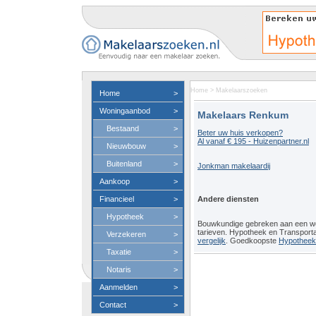
Home
>
Makelaarszoeken
Home
>
Woningaanbod
>
Makelaars Renkum
Bestaand
>
Beter uw huis verkopen?
Al vanaf € 195 - Huizenpartner.nl
Nieuwbouw
>
Buitenland
>
Jonkman makelaardij
Aankoop
>
Financieel
>
Andere diensten
Hypotheek
>
Bouwkundige gebreken aan een 
tarieven. Hypotheek en Transport
Verzekeren
>
vergelijk
. Goedkoopste
Hypotheeko
Taxatie
>
Notaris
>
Aanmelden
>
Contact
>