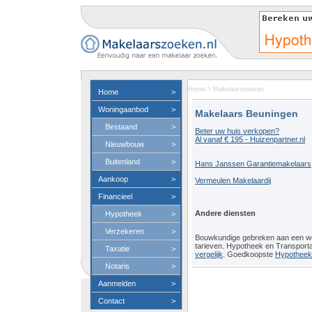
Home
>
Makelaarszoeken
Home
>
Woningaanbod
>
Makelaars Beuningen
Bestaand
>
Beter uw huis verkopen?
Al vanaf € 195 - Huizenpartner.nl
Nieuwbouw
>
Buitenland
>
Hans Janssen Garantiemakelaars
Aankoop
>
Vermeulen Makelaardij
Financieel
>
Andere diensten
Hypotheek
>
Verzekeren
>
Bouwkundige gebreken aan een 
tarieven. Hypotheek en Transport
Taxatie
>
vergelijk
. Goedkoopste
Hypotheeko
Notaris
>
Aanmelden
>
Contact
>