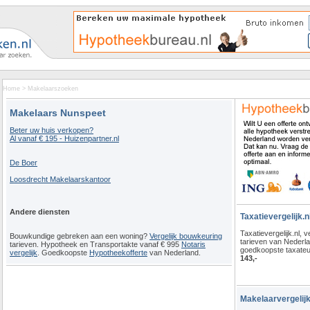
Home
>
Makelaarszoeken
Makelaars Nunspeet
Beter uw huis verkopen?
Al vanaf € 195 - Huizenpartner.nl
De Boer
Loosdrecht Makelaarskantoor
Andere diensten
Taxatievergelijk.n
Taxatievergelijk.nl, ve
Bouwkundige gebreken aan een woning?
Vergelijk bouwkeuring
tarieven van Nederl
tarieven. Hypotheek en Transportakte vanaf € 995
Notaris
goedkoopste taxateu
vergelijk
. Goedkoopste
Hypotheekofferte
van Nederland.
143,-
Makelaarvergelijk