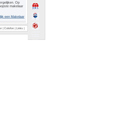
rgelijken. Op
oopste makelaar
lijk een Makelaar
er
|
Colofon
|
Links
|