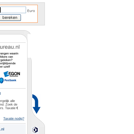
l
rgelijk alle
and. Zoek de
rs. Taxatie
€
Taxatie nodig?
.nl