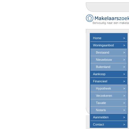
Home
>
Woningaanbod
>
Bestaand
>
Nieuwbouw
>
Buitenland
>
Aankoop
>
Financieel
>
Hypotheek
>
Verzekeren
>
Taxatie
>
Notaris
>
Aanmelden
>
Contact
>