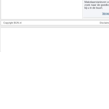
Makelaarstarieven ve
zoek naar de goedk
bij u in de buurt.
Verge
Copyright BIJN.nl
Disclaim