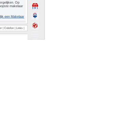
rgelijken. Op
oopste makelaar
lijk een Makelaar
er
|
Colofon
|
Links
|