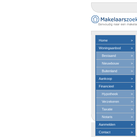
Home
>
Woningaanbod
>
Bestaand
>
Nieuwbouw
>
Buitenland
>
Aankoop
>
Financieel
>
Hypotheek
>
Verzekeren
>
Taxatie
>
Notaris
>
Aanmelden
>
Contact
>