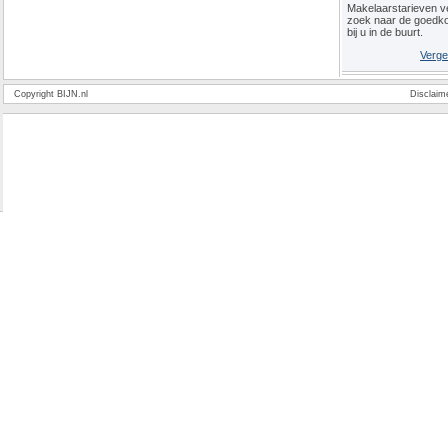
Makelaarstarieven ve
zoek naar de goedk
bij u in de buurt.
Verge
Copyright BIJN.nl
Disclaim