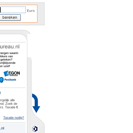
l
rgelijk alle
and. Zoek de
rs. Taxatie
€
Taxatie nodig?
.nl