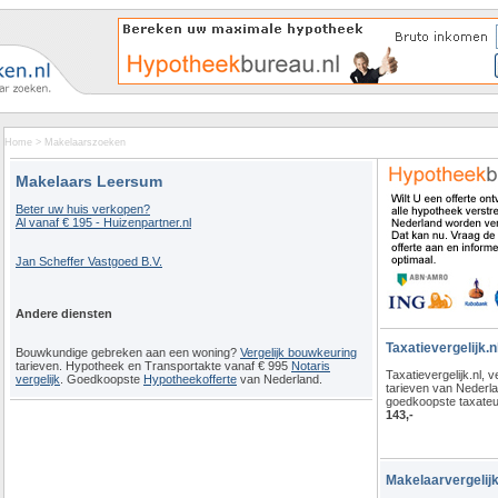
Home
>
Makelaarszoeken
Makelaars Leersum
Beter uw huis verkopen?
Al vanaf € 195 - Huizenpartner.nl
Jan Scheffer Vastgoed B.V.
Andere diensten
Taxatievergelijk.n
Bouwkundige gebreken aan een woning?
Vergelijk bouwkeuring
tarieven. Hypotheek en Transportakte vanaf € 995
Notaris
Taxatievergelijk.nl, ve
vergelijk
. Goedkoopste
Hypotheekofferte
van Nederland.
tarieven van Nederl
goedkoopste taxateu
143,-
Makelaarvergelijk