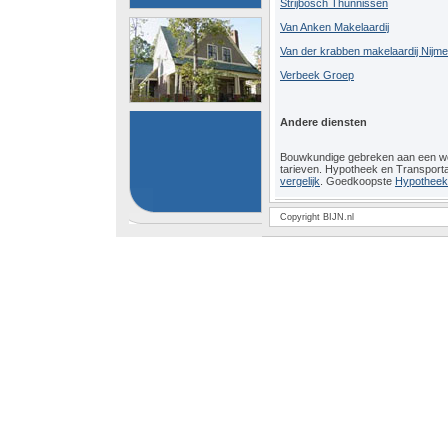
Strijbosch Thunnissen
Van Anken Makelaardij
Van der krabben makelaardij Nijm
Verbeek Groep
Andere diensten
Bouwkundige gebreken aan een 
tarieven. Hypotheek en Transport
vergelijk
. Goedkoopste
Hypotheeko
Copyright BIJN.nl