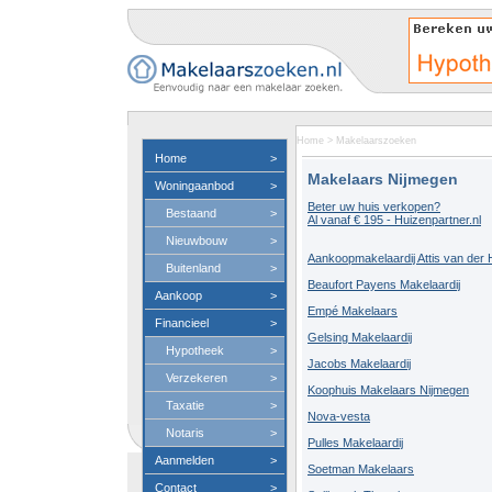
Home
>
Makelaarszoeken
Home
>
Makelaars Nijmegen
Woningaanbod
>
Beter uw huis verkopen?
Bestaand
>
Al vanaf € 195 - Huizenpartner.nl
Nieuwbouw
>
Aankoopmakelaardij Attis van der 
Buitenland
>
Beaufort Payens Makelaardij
Aankoop
>
Empé Makelaars
Financieel
>
Gelsing Makelaardij
Hypotheek
>
Jacobs Makelaardij
Verzekeren
>
Koophuis Makelaars Nijmegen
Taxatie
>
Nova-vesta
Notaris
>
Pulles Makelaardij
Aanmelden
>
Soetman Makelaars
Contact
>