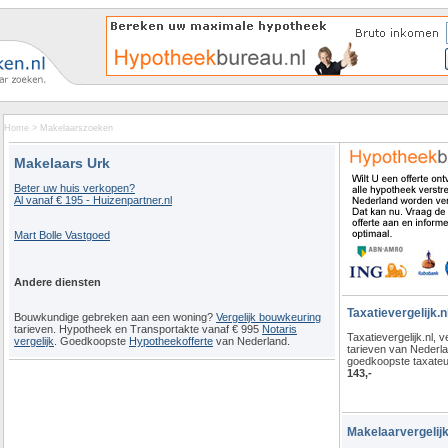
Home
>
Makelaarszoeken
Makelaars Urk
Beter uw huis verkopen?
Al vanaf € 195 - Huizenpartner.nl
Mart Bolle Vastgoed
Andere diensten
Taxatievergelijk.n
Bouwkundige gebreken aan een woning?
Vergelijk bouwkeuring
tarieven. Hypotheek en Transportakte vanaf € 995
Notaris
Taxatievergelijk.nl, ve
vergelijk
. Goedkoopste
Hypotheekofferte
van Nederland.
tarieven van Nederl
goedkoopste taxateu
143,-
Makelaarvergelijk