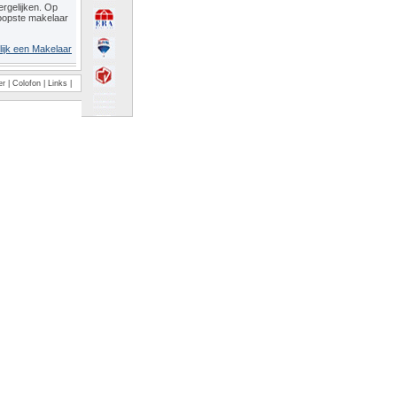
rgelijken. Op
oopste makelaar
lijk een Makelaar
er
|
Colofon
|
Links
|