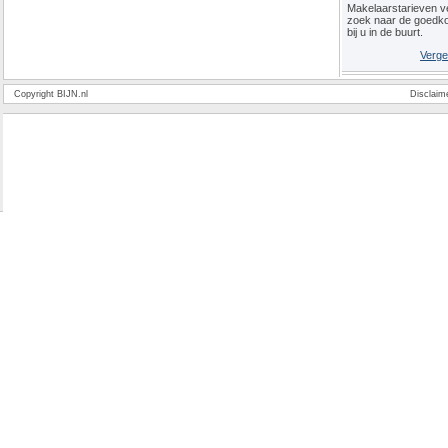
Makelaarstarieven ve
zoek naar de goedk
bij u in de buurt.
Verge
Copyright BIJN.nl
Disclaim