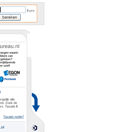
l
rgelijk alle
and. Zoek de
rs. Taxatie
€
Taxatie nodig?
.nl