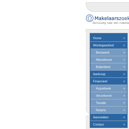
Home
>
Woningaanbod
>
Bestaand
>
Nieuwbouw
>
Buitenland
>
Aankoop
>
Financieel
>
Hypotheek
>
Verzekeren
>
Taxatie
>
Notaris
>
Aanmelden
>
Contact
>