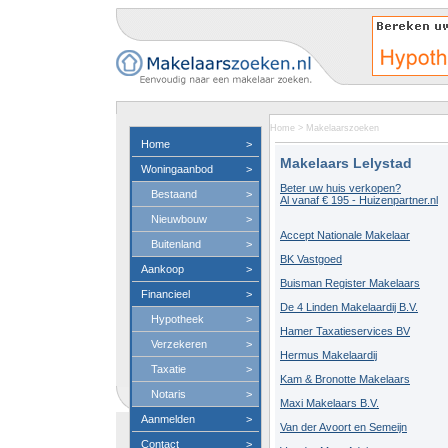
Home
>
Makelaarszoeken
Home
>
Makelaars Lelystad
Woningaanbod
>
Beter uw huis verkopen?
Bestaand
>
Al vanaf € 195 - Huizenpartner.nl
Nieuwbouw
>
Accept Nationale Makelaar
Buitenland
>
BK Vastgoed
Aankoop
>
Buisman Register Makelaars
Financieel
>
De 4 Linden Makelaardij B.V.
Hypotheek
>
Hamer Taxatieservices BV
Verzekeren
>
Hermus Makelaardij
Taxatie
>
Kam & Bronotte Makelaars
Notaris
>
Maxi Makelaars B.V.
Aanmelden
>
Van der Avoort en Semeijn
Contact
>