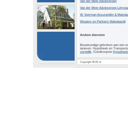
Van der Meer Adviesgroep
Van der Meer Adviesgroep Lelysta
W. Voerman Assurantiën & Makelaa
Wouters en Partners Makelaardij
Andere diensten
Bouwkundige gebreken aan een 
tarieven. Hypotheek en Transport
vergelijk
. Goedkoopste
Hypotheeko
Copyright BIJN.nl