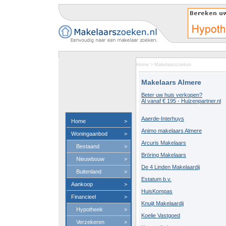
Home
>
Makelaarszoeken
Makelaars Almere
Beter uw huis verkopen?
Al vanaf € 195 - Huizenpartner.nl
Aaerde-Interhuys
Home
>
Animo makelaars Almere
Woningaanbod
>
Arcuris Makelaars
Bestaand
>
Bröring Makelaars
Nieuwbouw
>
De 4 Linden Makelaardij
Buitenland
>
Estatum b.v.
Aankoop
>
HuisKompas
Financieel
>
Knuijt Makelaardij
Hypotheek
>
Koelie Vastgoed
Verzekeren
>