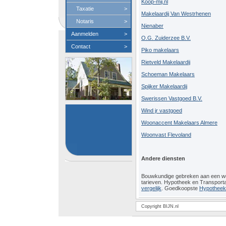
Koop-mij.nl
Taxatie
>
Makelaardij Van Westrhenen
Notaris
>
Nienaber
Aanmelden
>
O.G. Zuiderzee B.V.
Contact
>
Piko makelaars
Rietveld Makelaardij
Schoeman Makelaars
Spijker Makelaardij
Swerissen Vastgoed B.V.
Wind jr vastgoed
Woonaccent Makelaars Almere
Woonvast Flevoland
Andere diensten
Bouwkundige gebreken aan een 
tarieven. Hypotheek en Transport
vergelijk
. Goedkoopste
Hypotheeko
Copyright BIJN.nl