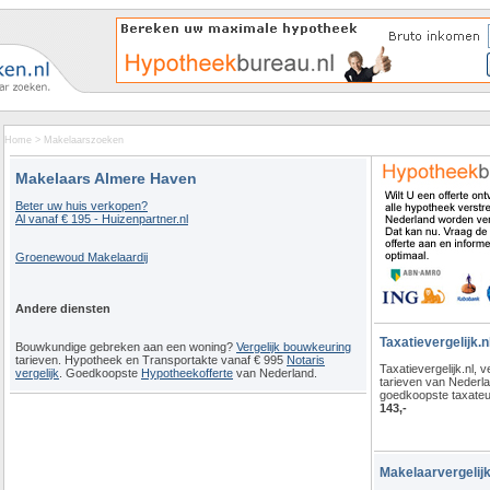
Home
>
Makelaarszoeken
Makelaars Almere Haven
Beter uw huis verkopen?
Al vanaf € 195 - Huizenpartner.nl
Groenewoud Makelaardij
Andere diensten
Taxatievergelijk.n
Bouwkundige gebreken aan een woning?
Vergelijk bouwkeuring
tarieven. Hypotheek en Transportakte vanaf € 995
Notaris
Taxatievergelijk.nl, ve
vergelijk
. Goedkoopste
Hypotheekofferte
van Nederland.
tarieven van Nederl
goedkoopste taxateu
143,-
Makelaarvergelijk