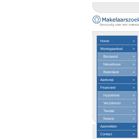
Home
>
Woningaanbod
>
Bestaand
>
Nieuwbouw
>
Buitenland
>
Aankoop
>
Financieel
>
Hypotheek
>
Verzekeren
>
Taxatie
>
Notaris
>
Aanmelden
>
Contact
>