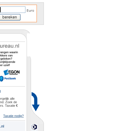
l
rgelijk alle
and. Zoek de
rs. Taxatie
€
Taxatie nodig?
.nl