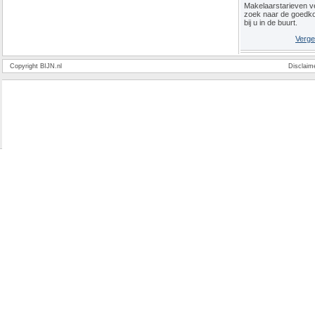
Makelaarstarieven ve
zoek naar de goedk
bij u in de buurt.
Verge
Copyright BIJN.nl
Disclaim