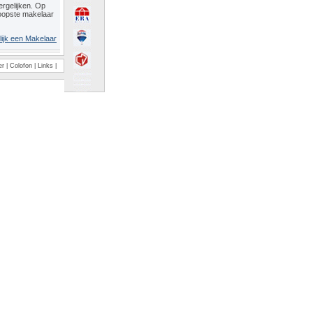
rgelijken. Op
oopste makelaar
lijk een Makelaar
er
|
Colofon
|
Links
|